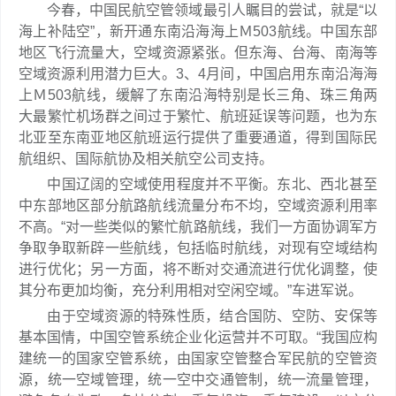
今春，中国民航空管领域最引人瞩目的尝试，就是“以
海上补陆空”，新开通东南沿海海上Ｍ503航线。中国东部
地区飞行流量大，空域资源紧张。但东海、台海、南海等
空域资源利用潜力巨大。3、4月间，中国启用东南沿海海
上Ｍ503航线，缓解了东南沿海特别是长三角、珠三角两
大最繁忙机场群之间过于繁忙、航班延误等问题，也为东
北亚至东南亚地区航班运行提供了重要通道，得到国际民
航组织、国际航协及相关航空公司支持。
中国辽阔的空域使用程度并不平衡。东北、西北甚至
中东部地区部分航路航线流量分布不均，空域资源利用率
不高。“对一些类似的繁忙航路航线，我们一方面协调军方
争取争取新辟一些航线，包括临时航线，对现有空域结构
进行优化；另一方面，将不断对交通流进行优化调整，使
其分布更加均衡，充分利用相对空闲空域。”车进军说。
由于空域资源的特殊性质，结合国防、空防、安保等
基本国情，中国空管系统企业化运营并不可取。“我国应构
建统一的国家空管系统，由国家空管整合军民航的空管资
源，统一空域管理，统一空中交通管制，统一流量管理，