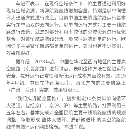
车进军表示，在现行空域条件下，将主要通过利用好
现有空域资源，新辟航路航线增加容量，特别是以单向循
环大通道方式进行改造。目前中国主要航路航线运行基本
实行东单西双的双向运行。以单向运行方式对主要干线航
路进行改造，就是对部分利用率较低的空域资源进行优化
整合，对繁忙航路航线分流，形成往返航班单向运行。欧
洲许多主要繁忙航路都是单向运行，美国也有不少案例，
效果都很好。
据介绍，2013年底，中国在华北至西南地区的主要高
空航路（京昆航路）进行试点，表明这种方法在促进运行
安全、提升运行正常性和降低运行成本方面较有效。2015
年4月初，中国在华南至西南、西北方向的主要航路上
（广州－兰州）实施，效果很明显。
“我们拟近期全国推广，初步拟定10条类似单向循环
大通道，包括京广、京沪、沪广等主要航路，打算利用三
五年左右，基本完成对全国民航主要干线航路航线的规划
调整，争取形成‘整体大循环、局部微循环’的高空航路航
线单向循环运行网络格局。”车进军说。