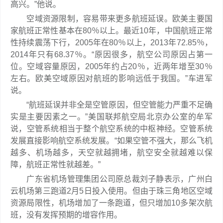
高兴。”他说。
空域资源限制，容易带来更多航班延误。欧美主要国
家航班正常性基本在80％以上。最近10年，中国航班正常
性持续震荡下行，2005年在80％以上，2013年72.85％，
2014年只有68.37％。“原因很多，航空公司原因占第一
位。空域容量原因，2005年约占20％，近两年增至30％
左右。欧美空域原因对航班的影响远低于我国。”车进军
说。
“航班延误并非全是空管原因，但空管能力严重不足确
实是主要因素之一。”美国联邦航空局北京办公室的牟军
说，空管系统相当于整个航空系统的中枢神经。空管系统
发展直接影响航空系统发展。“如果空管不强大，那么飞机
越多、机场越多，天空就越拥堵，航空安全就越难以保
障，航班正常性就越差。”
广东省机场管理集团公司原总裁刘子静表示，广州白
云机场第三跑道2月5日投入使用。但由于珠三角地区空域
资源局限性，机场增加了一条跑道，但只增加10多架次航
班，没有发挥预期的增容作用。