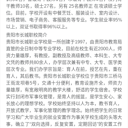
干教师10名，硕士27名，另有 25名教师正 在攻读硕士学
位。目前，学校开设有中餐烹饪、服装设计、室内设计、
市场营销、电子商务、客服服务等专业。学生就业率95%
以上，双证书取得率96%以上。
贵阳市长城职校简介
贵阳市长城职业学校是一所创建于1997，由贵阳市教育局
直管的全日制中等专业学校，目前在校生有近2000人，师
资力量雄厚，有教授，副教授及高级教师、本科生、大专
文凭的教师共80余人，办学层次兼有中专、大专、医学类
层次专业。我们办学宗旨是：育人在前，授艺在先，重在
育人，其后教书。贵阳市长城职业学校位于贵阳市三桥马
王街龙坝巷5号，交通十分便利，教育设施齐全，师资力
量雄厚，有宽敞明亮的教学大楼，舒适的学生宿舍。学校
实行封闭市军事化管理，是育人的摇篮，是学生安心、家
长放心的理想学校。学校始终坚持以人为本，教书育人，
开放式教学，军事化管理的教学理念。始终把学生的日常
学习和广大毕业生的就业安置作为事关学校生成的头等大
事，确立了“双向选择，反复安置，定期回访”的安置工作