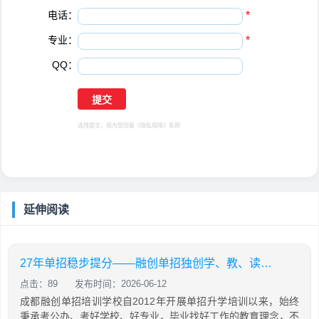
电话：
*
专业：
*
QQ：
选择提交，视为您同意
《隐私保障》
条例
延伸阅读
27年单招稳步提分——融创单招独创学、教、读、背、练、考六位一体教学模式
点击：89
发布时间：2026-06-12
成都融创单招培训学校自2012年开展单招升学培训以来，始终
秉承考公办、考好学校、好专业，毕业找好工作的教育理念，不