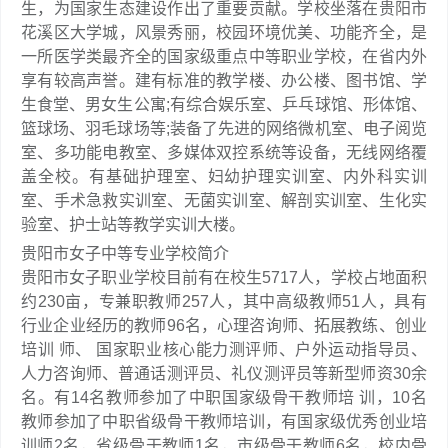
生，为国家生态建设作出了重要贡献。学校坐落在贵阳市
花溪区大学城，风景秀丽，校园环境优美、功能齐全，是
一所医学类最齐全的国家级重点中等职业学校，在省内外
享有较高声誉。建有标准的教学楼、办公楼、图书馆、学
生食堂、男女生公寓;有综合娱乐室、乒乓球馆、形体馆、
篮球场、羽毛球场等;装备了先进的网络微机室、电子阅览
室、多功能电教室、多媒体双控系统等设备，无线网络覆
盖全校。有基础护理室、妇幼护理实训室、内外科实训
室、手术急救实训室、无菌实训室、解剖实训室、生化实
验室、护士站等教学实训大楼。
贵阳市女子中等专业学校简介
贵阳市女子职业学校目前有在校生5717人，学校占地面积
约230亩，专兼职教师257人，其中高级教师51人，具有
行业企业经历的教师96名，心理咨询师、拓展教练、创业
培训 师、 国家职业核心能力测评师、户外运动指导员、
人力咨询师、普通话测评员、礼仪测评员等新型师资30余
名。有14名教师参加了中职国家级骨干教师培 训，10名
教师参加了中职省级骨干教师培训，有国家级优秀创业培
训师2名，省级骨干教师1名，市级骨干教师6名，校内骨