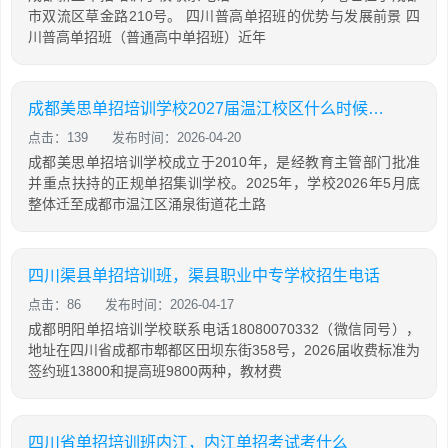
市双流区草金路210号。 四川普高单招班的优势与发展前景 四
川普高单招班（普通高中单招班）近年
成都美思单招培训学校2027届温江校区什么时候可以参观
点击：139
发布时间：2026-04-20
成都美思单招培训学校成立于2010年，是经教育主管部门批准
并重点扶持的正规单招集训学校。2025年，学校2026年5月底
整体迁至成都市温江区涌泉街道花土路
四川渠县单招培训班，渠县职业中专学校招生电话
点击：86
发布时间：2026-04-17
成都明阳单招培训学校联系电话18080070332（微信同号），
地址在四川省成都市郫都区田坝东街358号，2026届收费标准为
签约班13800和提高班9800两种，教材费
四川省单招培训班内江，内江单招考试考什么