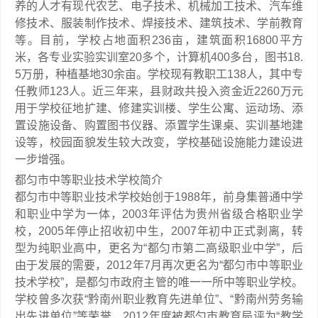
养的人才有现代农艺、电子技术、机械加工技术、汽车维
修技术、服装制作技术、焊接技术、建筑技术、学前教育
等。目前，学校占地面积236亩，建筑面积16800平方
米，各专业实验实训室20多个，计算机400多台，图书18.
5万册，种植基地30余亩。学校现有教职工138人，其中专
任教师123人。近三年来，县财政共投入资金近2260万元
用于学校征地扩建、修建实训楼、学生公寓、运动场、添
置设施设备、购置图书仪器、添置学生课桌、实训基地建
设等，校园面貌发生较大改变，学校基础设施能力建设进
一步增强。
都匀市中等职业技术学校简介
都匀市中等职业技术学校始创于1988年，前身集普通中学
和职业中学为一体，2003年评估为贵州省级合格职业学
校，2005年停止招收初中生，2007年初中正式剥离，转
型为纯职业高中，更名为“都匀市第二高级职业中学”，后
由于发展的需要，2012年7月再次更名为“都匀市中等职业
技术学校”，是都匀市政府主管的唯一一所中等职业学校。
学校曾多次获“黔南州职业教育先进单位”、“黔南州劳务输
出先进单位”等荣誉，2012年度被都匀市教育局评为“教学