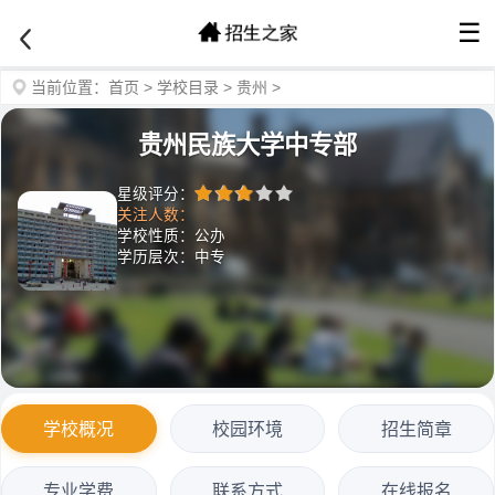
☰
当前位置：
首页
>
学校目录
>
贵州
>
贵州民族大学中专部
星级评分：
关注人数：
学校性质：公办
学历层次：中专
学校概况
校园环境
招生简章
专业学费
联系方式
在线报名