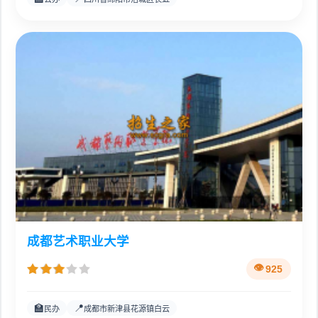
成都艺术职业大学
925
🏫
📍
民办
成都市新津县花源镇白云