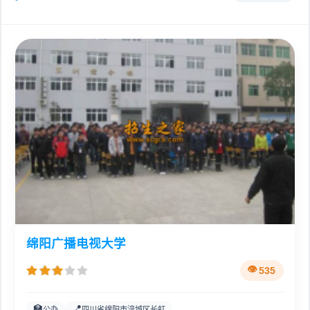
绵阳广播电视大学
535
🏫
📍
公办
四川省绵阳市涪城区长虹