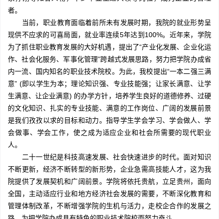
者。
当前，职业教育面临着前所未有发展时期，我院的就业形势呈
现供不应求的可喜局面，就业率连续5年达到100%。近年来，学院
为了抓住职业教育发展的大好机遇，提出了“产业化发展、企业化运
作、社会化服务、军事化管理”跨越式发展思路，努力把学院办成省
内一流、国内知名的职业技术院校。为此，我校提出“一本二强三满
意” (即以学生为本；理论知识强、专业技能强；让家长满意、让学
生满意、让企业满意) 的办学方针，培养学生良好的道德修养、过硬
的文化知识、扎实的专业技能、满意的工作岗位、广阔的发展前景
是我们孜孜以求的目标和动力。指导学生学会学习、学会做人、学
会做事、学会工作，使之成为适应企业和社会所需要的现代职业
人。
二十一世纪是科技高速发展、社会快速进步的时代。面对知识
不断更新，经济不断转型的新形势，企业急需高技能人才，这为我
院提供了发展契机和广阔前景。学院将依托贵航，立足贵州，面向
全国，主动适应行业和地方经济社会发展的需要，不断深化教育和
管理体制改革，不断增强学院的生机与活力，走校企合作的发展之
路，为把学院办成具有特色的职业技术院校而努力奋斗。