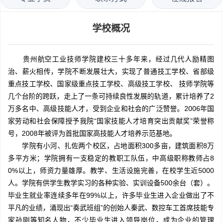
学校概况
贵州航空工业技师学院建校三十多年来，经过几代人励精图
治、薪火相传，学院不断发展壮大，实现了普通技工学校、省部级
重点技工学校、国家级重点技工学校、高级技工学校、 技师学院等
几个台阶的跨跃，走上了一条可持续良性发展的轨道，累计培养了2
万多名中、高级技能人才，受到企业和社会的广泛赞誉。2006年国
家劳动和社会保障授予我院“国家技能人才培育突出贡献奖”荣誉称
号，2008年被评为首批国家高技能人才培养示范基地。
学院有小河、扎佐两个校区，占地面积300多亩，建筑面积8万
多平方米；学院拥有一支稳定的教职工队伍，中高级职称教师占8
0%以上，师资力量雄厚。教学、生活设施完善，在校学生近5000
人。学院有供学生教学实习的各种实验、实训设备500余台（套）。
毕业生就业率连续多年在99%以上，许多毕业生进入企业做出了不
平凡的业绩，涌现出“奏武班组”的创始人秦武、数控车工首席技能专
家孙刚等知名人物，不少毕业生进入领导岗位，成为企业的管理