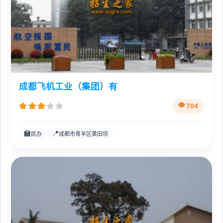
成都飞机工业（集团）有
704
🏫
📍
民办
成都市青羊区黄田坝