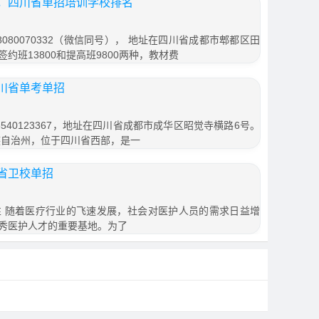
，四川省单招培训学校排名
080070332（微信同号）， 地址在四川省成都市郫都区田
签约班13800和提高班9800两种，教材费
川省单考单招
540123367，地址在四川省成都市成华区昭觉寺横路6号。
族自治州，位于四川省西部，是一
省卫校单招
 随着医疗行业的飞速发展，社会对医护人员的需求日益增
秀医护人才的重要基地。为了