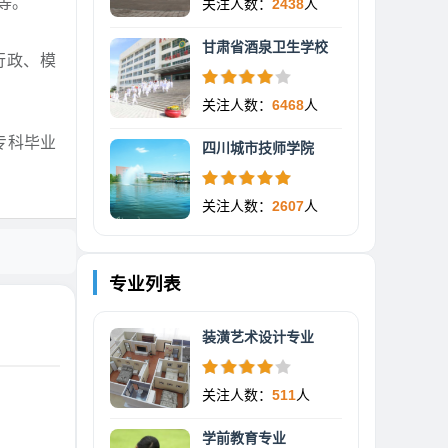
等。
关注人数：
2438
人
甘肃省酒泉卫生学校
行政、模
关注人数：
6468
人
专科毕业
四川城市技师学院
关注人数：
2607
人
专业列表
装潢艺术设计专业
关注人数：
511
人
学前教育专业