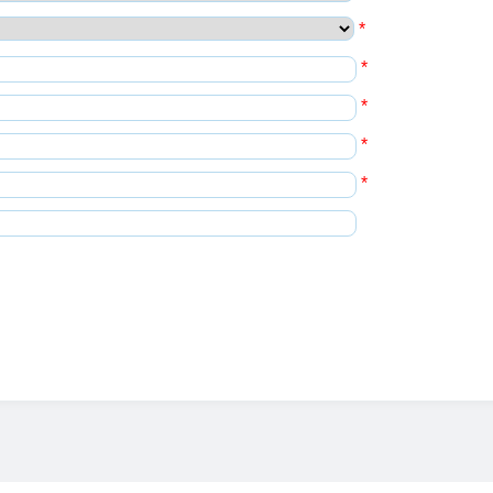
*
*
*
*
*