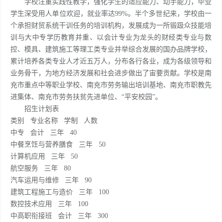
学校注重实践性教学，强化学生的适应能力、动手能力，毕业
学生深受用人单位欢迎，就业率达99%。半个多世纪来，学校由一
个承担财贸系统干训任务的培训机构，发展成为一所锻趿众技能培
训与大中专学历教育并重、以会计专业为龙头的财经类专业与数
控、模具、建筑施工等理工类专业并举综合发展的国办品牌学校，
累计培养各类专业人才近五万人，分布各行各业，成为各级领导和
业务骨干，为地方经济发展和社会进步做出了宙要贡献。学校是南
充市重点中等职业学校、南充市劳务输出培训基地、南充市职教先
进集体、南充市劳务扶贫先进单位、“平安校园”。
招生计划表
类别 专业名称 学制 人数
中专 会计 三年 40
中餐烹饪与营养膳食 三年 50
计算机应用 三年 50
航空服务 三年 80
汽车运用与维修 三年 90
建筑工程施工与造价 三年 100
数控技术应用 三年 100
中高职衔接班 会计 三年 300