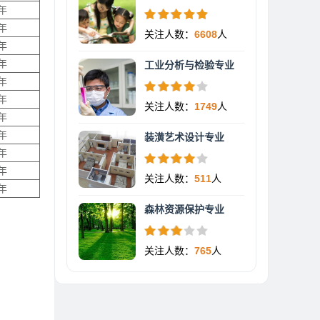
年
年
关注人数：
6608
人
年
年
工业分析与检验专业
年
年
关注人数：
1749
人
年
年
装潢艺术设计专业
年
年
关注人数：
511
人
年
森林资源保护专业
关注人数：
765
人