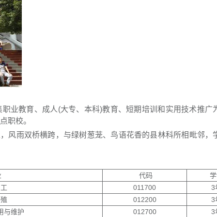
集职业教育、成人(大专、本科)教育、短期培训和实用技术推广
重点职校。
汇，风雨双桥横跨，与绿树葱茏、鸟语花香的县林科所相毗邻，
业
代码
学
加工
011700
3
养殖
012200
3
用与维护
012700
3