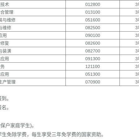
气技术
012800
3
综合管理
013100
3
装与维修
051600
3
与维修
082500
3
应用
090100
3
身修复
082600
3
与装潢
082700
3
术应用
091300
3
商务
121100
3
术应用
051300
3
生产管理
070900
3
报到。
报名。
保户家庭学生)。
难学生免除学费，每生享受三年免学费的国家资助。