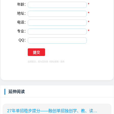
年龄：
*
地址：
*
电话：
*
专业：
*
QQ：
选择提交，视为您同意
《隐私保障》
条例
延伸阅读
27年单招稳步提分——融创单招独创学、教、读、背、练、考六位一体教学模式