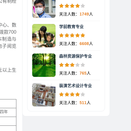
公有制经
关注人数：
1749
人
中心、数
学前教育专业
款700
车制造与
关注人数：
6608
人
电子阅览
森林资源保护专业
元以上生
关注人数：
765
人
装潢艺术设计专业
关注人数：
511
人
四年