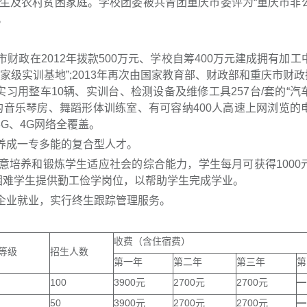
生及农村贫困家庭。学校团委被共青团重庆市委评为“重庆市非
。
财政在2012年拨款500万元、学校自筹400万元建成拥有加工
家级实训基地”;2013年再次由国家教育部、财政部和重庆市财政拨
有实习用整车10辆、实训台、检测设备及维修工具257台/套的“汽
用的音乐琴房、舞蹈形体训练室、有可容纳400人高速上网浏览的
3G、4G网络全覆盖。
养成一专多能的复合型人才。
意培养和锻炼学生适应社会的综合能力，学生每月可获得1000
别困难学生提供勤工俭学岗位，以帮助学生完成学业。
秀企业就业，实行终生跟踪管理服务。
收费（含住宿费）
等级
招生人数
第一年
第二年
第三年
第
100
3900元
2700元
2700元
━
50
3900元
2700元
2700元
━