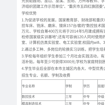
元资助酉阳、巫山、巫溪、云阳、万州等教师、学
济组织团建工作示范单位”、“重庆市五四红旗团委”
学校优势
1.为促进学校的发展，国家教育部、财政部和重庆市
控车床、铣床、磨床、镗床157台/套的“数控技术国
万元、学校自筹400万元将于2014年5月建成拥
检修国家级实训基地”;还有可容纳120人同时使
室、计算机仿真实验室、电工实验室;校园内wifi、
2.通过多工种、多岗位的轮换实习训练，把学生培
3.学校每年组织学生参加三个月社会实践活动，有
活补贴，每年至少可获得3000元;学校为家庭特
4.学生毕业后全部在本市主城区内各大、中型优
招生专业、名额、学制及收费
专业名称
学制
学历
技能
数控技术
三年
中专
中级
模具制造技术
三年
中专
中级