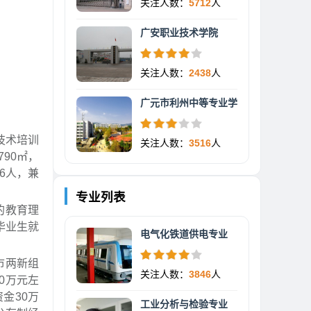
关注人数：
5712
人
广安职业技术学院
关注人数：
2438
人
广元市利州中等专业学
技术培训
关注人数：
3516
人
90㎡，
06人，兼
专业列表
的教育理
毕业生就
电气化铁道供电专业
市两新组
关注人数：
3846
人
0万元左
金30万
工业分析与检验专业