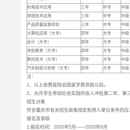
机电技术应用
三年
中专
中级
焊接技术应用
三年
中专
中级
产品质量监督检验
三年
中专
中级
计算机应用（大专）
四年
大专
中级
会计（大专）
四年
大专
中级
学前教育（大专）
四年
大专
中级
数控技术（大专）
四年
大专
中级
汽车制造与检修（大专）
四年
大专
中级
注：
1、以上收费是除去国家学费资助以后。
2、允许学生参加社会实践的收入冲抵第二年、第
招生对象
符合重庆市有关招生政策规定和用人单位条件的应
报名及录取
1.报名时间：2020年5月——2020年9月