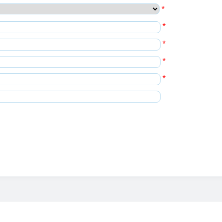
*
*
*
*
*