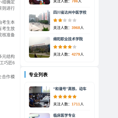
关注人数：
786
人
小组确定
原则进行
四川省达州中医学校
由考生本
关注人数：
3968
人
有考生放
院核准备
绵阳职业技术学院
关注人数：
4279
人
多元结构
工巧匠6
专业列表
企合作模
“和谐号”高铁、动车
关注人数：
1711
人
临床医学专业