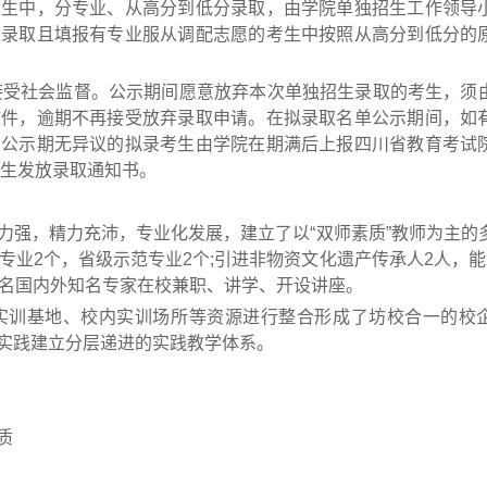
考生中，分专业、从高分到低分录取，由学院单独招生工作领导
未录取且填报有专业服从调配志愿的考生中按照从高分到低分的
，接受社会监督。公示期间愿意放弃本次单独招生录取的考生，须
文件，逾期不再接受放弃录取申请。在拟录取名单公示期间，如
。公示期无异议的拟录考生由学院在期满后上报四川省教育考试
考生发放录取通知书。
力强，精力充沛，专业化发展，建立了以“双师素质”教师为主的
专业2个，省级示范专业2个;引进非物资文化遗产传承人2人，能
多名国内外知名专家在校兼职、讲学、开设讲座。
实训基地、校内实训场所等资源进行整合形成了坊校合一的校
实践建立分层递进的实践教学体系。
质