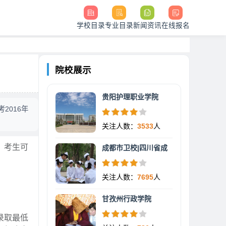
学校目录
专业目录
新闻资讯
在线报名
院校展示
贵阳护理职业学院
2016年
关注人数：
3533
人
，考生可
成都市卫校|四川省成
关注人数：
7695
人
甘孜州行政学院
录取最低