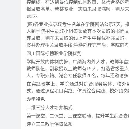
控制线。在达到最低控制线且政审、体检合格的
拟录取名单。若某专业一志愿未录取满额，则从
录取。
(四)各专业拟录取考生名单在学院网站公示7天
人到学院招生录取小组签署放弃本次录取的书面
弃录取，则在未录取的线上考生中择优补充录取
案并办理相关录取手续;手续办理完毕后，学院向
四川国际标榜职业学院优势
学院开放的体制优势，广纳海内外人才，教师年富
教师队伍，副教授以上教师有15人。打造省级重点
人，专职外籍、港台专任教师20名，每年还邀请
在实践教学上，学院通过对综合服务实体、校外
式，通过课程项目实践、仿真综合实践、校外顶岗
办学特色
二维三分人才培养模式
第一课堂、二课堂、三课堂联动，提升学生综合素
建立三三教学保障体系