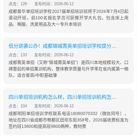
点击：128
发布时间：2026-06-12
成都普华单招培训学校2027届单招培训班将于2026年7月4日起
滚动开班，前100名报名学员可获赠开学大礼包，包含床上用
品、棉服、洗漱用品及大一专升本培训
低分逆袭公办！成都锦城菁英单招培训学校提分攻略
点击：133
发布时间：2026-06-12
成都菁英单招（又称“锦城菁英单招”）是四川本地规模较大、口
碑靠前的单招集训机构，整体教学质量与升学率在省内属第一梯
队，适合普高/中职基础薄
四川单招培训机构怎么样，四川单招培训机构怎么样知乎
点击：104
发布时间：2026-06-12
成都明阳单招培训学校联系电话18080070332（微信同号），
地址在四川省成都市郫都区田坝东街358号，2026届收费标准为
签约班13800和提高班9800两种，教材费