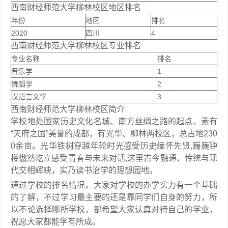
西南财经师范大学柳林校区地区排名
年份
地区
排名
2020
四川
4
西南财经师范大学柳林校区专业排名
专业名称
排名
音乐学
1
舞蹈学
2
汉语言文学
3
西南财经师范大学柳林校区简介
学校地处国家历史文化名城、南方丝绸之路的起点、素有
“天府之国”美誉的成都，有光华、柳林两校区，总占地230
0余亩。光华铁树穿越年轮时光感受历史缅怀先贤,巍巍钟
楼傲然屹立感受青春与未来对话,这里古今融通、传统与现
代交相辉映，实乃读书治学的理想园地。
通过学校的排名情况，大家对学校的办学实力有一个基础
的了解，不过学习最主要的还是靠同学们自身的努力，所
以不论选择哪所学校，都希望大家认真对待自己的学业，
祝愿大家都能学有所成。