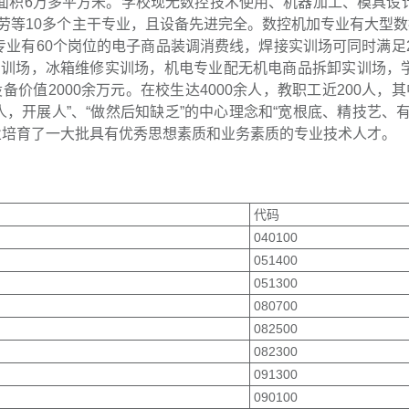
建面积6万多平方米。学校现无数控技术使用、机器加工、模具设
劳等10多个主干专业，且设备先进完全。数控机加专业有大型数
子类专业有60个岗位的电子商品装调消费线，焊接实训场可同时满足2
实训场，冰箱维修实训场，机电专业配无机电商品拆卸实训场，
价值2000余万元。在校生达4000余人，教职工近200人，其中
，开展人”、“做然后知缺乏”的中心理念和“宽根底、精技艺、有
各业培育了一大批具有优秀思想素质和业务素质的专业技术人才。
代码
040100
051400
051300
080700
082500
082300
091300
090100