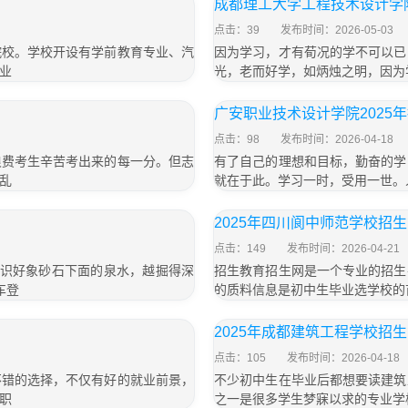
成都理工大学工程技术设计学院
点击：39
发布时间：2026-05-03
院校。学校开设有学前教育专业、汽
因为学习，才有荀况的学不可以已
业
光，老而好学，如炳烛之明，因为
广安职业技术设计学院2025
点击：98
发布时间：2026-04-18
浪费考生辛苦考出来的每一分。但志
有了自己的理想和目标，勤奋的学
乱
就在于此。学习一时，受用一世。
2025年四川阆中师范学校招
点击：149
发布时间：2026-04-21
知识好象砂石下面的泉水，越掘得深
招生教育招生网是一个专业的招生
车登
的质料信息是初中生毕业选学校的
2025年成都建筑工程学校招
点击：105
发布时间：2026-04-18
不错的选择，不仅有好的就业前景，
不少初中生在毕业后都想要读建筑
职
之一是很多学生梦寐以求的专业学校