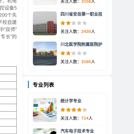
计、机电
关注人数：
3158
人
控设备5
四川省安岳第一职业技
00个先
学校自建
“双师”
关注人数：
2430
人
专长”的
川北医学院附属医院护
关注人数：
3160
人
专业列表
统计学专业
关注人数：
714
人
汽车电子技术专业