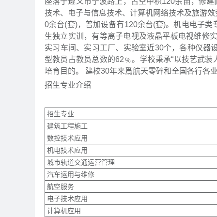
座落于遵义市宁波路上，占空中积120余亩，修
技术、电子与信息技术、计算机网络技术及旅游效
0余台(套)，普加设备有120余台(套)。机电电
生独立实训，有等离子电视及液晶平板电视维修
实习车间、实习工厂、实验室近30个，各种仪器设备
型教员占教员总数的62﹪。学校秉承“以技艺武装人
培育目的。 建校30年来爲航天零碎和全国各行
招生专业介绍
招生专业
建筑工程施工
数控技术应用
机电技术应用
城市轨道交通运营管理
汽车运用与维修
航空服务
电子技术应用
计算机应用