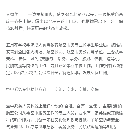
大微笑 ——一边拉紧肌肉，使之强烈地紧张起来，一边把嘴角两
端一齐往上提，露出10个左右的上门牙。也稍微露出下门牙。保
持10秒后，恢复原来的状态并放松。
五月花学校学院成人高等教育航空服务专业的学生毕业后，被推荐
安置到全国各大机场、航空公司、航空服务公司等单位，主要从事
安检、安保、VIP贵宾服务、话务、票务、旅游、值机、速等机、
民航物流等岗位的工作、或其它企事业单位工作。工作条件优越稳
定，医保社保等社会保险齐全，待遇优厚，发展空间广阔。
空中乘务专业就业方向——空姐、空少、空警、空保
空中乘务人员也就上我们常说的“空姐、空哥、空保”，主要指能在
航空公司从事空中服务工作的专业人员，要求有一定英语或其他语
种的听说能力，具备一定社交礼仪知识与技能、了解空防与安全、
气象知识、医疗常识与急救、客舱服务、民航旅客运输等知识。