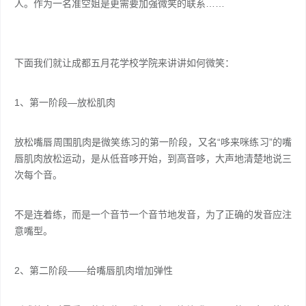
人。作为一名准空姐是更需要加强微笑的联系……
下面我们就让成都五月花学校学院来讲讲如何微笑：
1、第一阶段—放松肌肉
放松嘴唇周围肌肉是微笑练习的第一阶段，又名“哆来咪练习”的嘴
唇肌肉放松运动，是从低音哆开始，到高音哆，大声地清楚地说三
次每个音。
不是连着练，而是一个音节一个音节地发音，为了正确的发音应注
意嘴型。
2、第二阶段——给嘴唇肌肉增加弹性