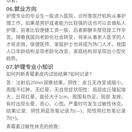
动者。
06.就业方向
护理专业的毕业生一般进入医院，诊所等医疗机构从事护
理工作，如果是男护或者能力比较强的话也可以去做私人
护理，前者比较便捷工资一般，后者薪酬丰厚但是工作辛
苦。随着我国向老龄化社会转变，将来从事老人医学的人
才将走俏，保健医师、家庭护士也将成为热门人才。我国
人口年龄结构呈现老龄化改变，家庭结构却呈现出小型化
趋势。
07.护理专业小知识
如何判断青霉素皮内试验结果?如何记录?
答：注射后20min观察结果。阴性：皮丘无改变或缩小，
周围不红肿，无红晕，无自觉症状阳性：局部皮丘隆起增
大，出现红晕，直径大于1cm，周围有伪足，局部 发痒。
有时出现头晕、恶心、心慌。严重时可发生过敏性休克。
结果记录：阴性用蓝色笔记录为(—)、阳性用红色笔记录
为(+)。
青霉素过敏性休克的抢救：