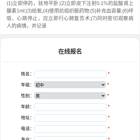
(1)立即停药，就地平卧;(2)立即皮下注射0.1%的盐酸肾上
腺素1ml;(3)给氧;(4)使用抗组织胺药物;(5)补充血容量;(6)呼
吸、心跳停止，应立即行心肺复苏术;(7)同时密切观察病
人的病情，并记录
在线报名
姓名：
*
年级：
*
性别：
*
年龄：
*
地址：
*
电话：
*
专业：
*