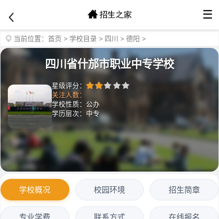
☰
当前位置：
首页
>
学校目录
>
四川
>
德阳
>
四川省什邡市职业中专学校
星级评分：
关注人数：
学校性质：公办
学历层次：中专
学校概况
校园环境
招生简章
专业学费
联系方式
在线报名