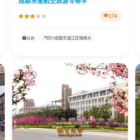
成都东星航空旅游专修学
174
🏫
📍
公办
四川成都市温江区锦绣大