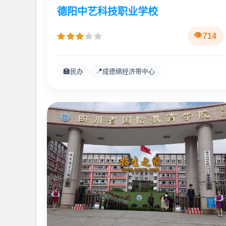
德阳中艺科技职业学校
714
🏫
📍
民办
成德绵经济带中心