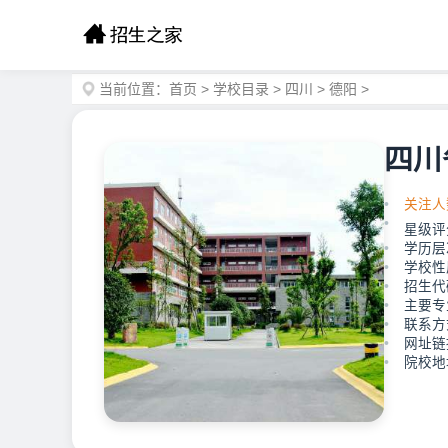
当前位置：
首页
>
学校目录
>
四川
>
德阳
>
四川
关注人
星级评
学历层
学校性
招生代码
主要专
联系方式
网址链接：
院校地