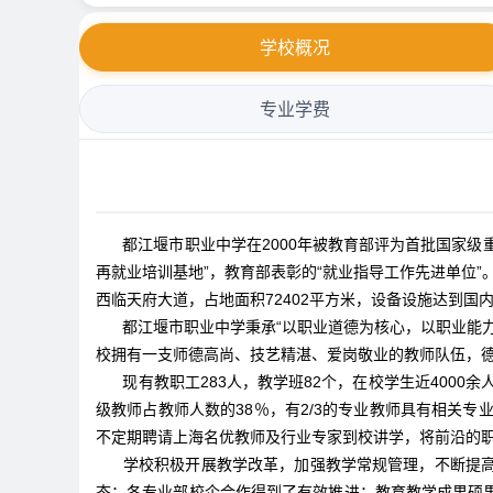
学校概况
专业学费
都江堰市职业中学在2000年被教育部评为首批国家级重点
再就业培训基地”，教育部表彰的“就业指导工作先进单位”。
西临天府大道，占地面积72402平方米，设备设施达到国
都江堰市职业中学秉承“以职业道德为核心，以职业能力
校拥有一支师德高尚、技艺精湛、爱岗敬业的教师队伍，
现有教职工283人，教学班82个，在校学生近400
级教师占教师人数的38％，有2/3的专业教师具有相关
不定期聘请上海名优教师及行业专家到校讲学，将前沿的
学校积极开展教学改革，加强教学常规管理，不断提
态；各专业部校企合作得到了有效推进；教育教学成果硕