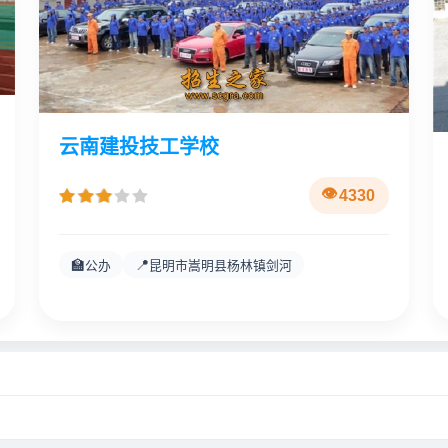
云南建投技工学校
4330
🏫
📍
公办
昆明市嵩明县杨林镇剑河