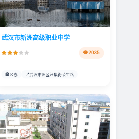
武汉市新洲高级职业中学
2035
🏫
📍
公办
武汉市洲区汪集街荣生路