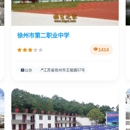
徐州市第二职业中学
1414
🏫
📍
公办
江苏省徐州市王陵路57号