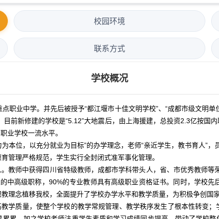
校园环境
联系方式
学校概况
职业中学。并先后被授予“都江堰市十佳文明学校”、“成都市级文明单位”
 目前新修建的学校是“5.12”大地震后，由上海援建，总投资2.3亿
内职业学校一流水平。
为本位，以充分就业为目标”的办学理念，老师“亲近学生，教书育人”，员
德育管理严格规范，学生实行全封闭式准军事化管理。
0余人。教师中获得四川省特级教师，成都市学科带头人，省、市优秀教师等
专业的中高级职称，90%的专业教师具有高级职业资格证书。同时，学校先
职教理念植移我校，全面提升了学校办学水平和教学质量，为积极争创国
高教学质量，使整个学校的教学常规管理、教学秩序发生了根本性转变；
果累累。加之学校老师注重学生素质和学习成绩同步提高，带动了学校整