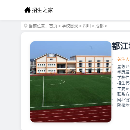
当前位置：
首页
>
学校目录
>
四川
>
成都
>
都江
关注人
星级评
学历层
学校性
招生代码
主要专
联系方式
网址链接：
院校地