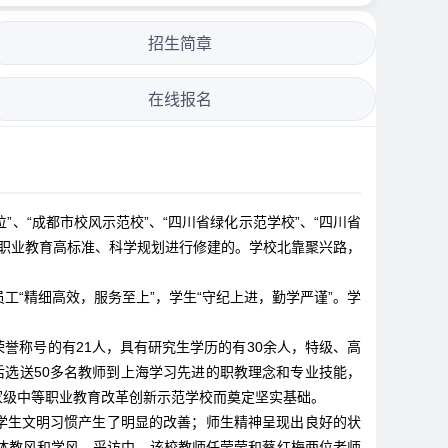
招生简章
在线报名
、“成都市校风示范校”、“四川省绿化示范学校”、“四川省
按国内职业教育高标准、科学规划进行修建的。学校北靠聚兴路，
工“精细高效，服务至上”，学生“守纪上进，勤学严谨”。学
荣誉称号的有21人，具有研究生学历的有30余人，特级、高
后选送50多名教师到上海学习先进的职教理念和专业技能，
家级中等职业教育改革创新示范学校而奠定坚实基础。
学生文明习惯产生了明显的改善；师生精神呈现出良好的状
体教风和学风。采访中，该校教师任莹莹和蔡红梅两位老师