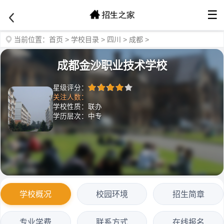
☰
当前位置：
首页
>
学校目录
>
四川
>
成都
>
成都金沙职业技术学校
星级评分：
关注人数：
学校性质：联办
学历层次：中专
学校概况
校园环境
招生简章
专业学费
联系方式
在线报名