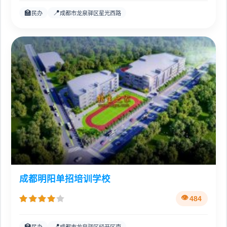
🏫
📍
民办
成都市龙泉驿区星光西路
成都明阳单招培训学校
484
🏫
📍
民办
成都市龙泉驿区经开区南