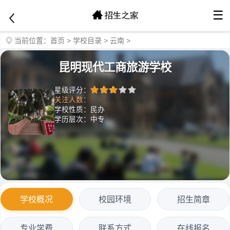
☰
当前位置：
首页
>
学校目录
>
云南
>
昆明现代工商旅游学校
星级评分：
关注人数：
学校性质：民办
学历层次：中专
学校概况
校园环境
招生简章
专业学费
联系方式
在线报名