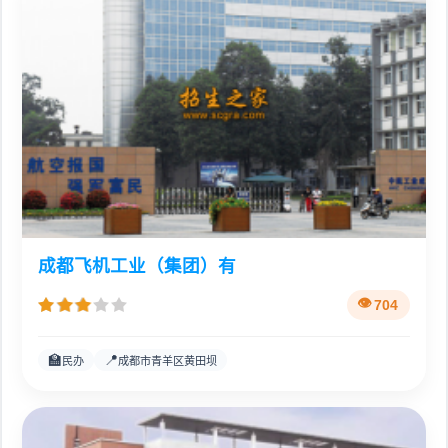
成都飞机工业（集团）有
704
🏫
📍
民办
成都市青羊区黄田坝