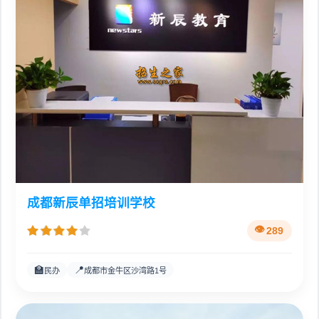
成都新辰单招培训学校
289
🏫
📍
民办
成都市金牛区沙湾路1号