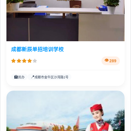
成都新辰单招培训学校
289
🏫
📍
民办
成都市金牛区沙湾路1号