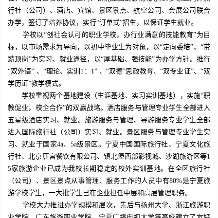
行社（公司）、酒店、宾馆、景区景点、航空公司、会展公司联合
办学，签订了培养协议，实行“订单式”招生，以保证学生就业。
学校以“创社会认可的职业学校，办行业满意的技能教育”为目
标，以市场需求为导向，以初中毕业生为对象，以“定向委培”、“带
薪顶岗”为实习、就业途径，以“厚基础、强技能”为办学方针。推行
“双外语” 、“理论、实训1：1” 、“双德”思政教育、“双专业证”、“双
学历证”教学模式。
学校重视两个基地建设（生涯基地、实习实训基地），实施“职
教促业，校企合作”的双赢战略。酒店服务与管理专业学生全部进入
五星级酒店实习、就业。旅游服务与管理、导游服务专业学生全部
进入国际旅行社（公司）实习、就业。景区服务与管理专业学生实
习、就业于国家4a、5a级景区。宁夏中国国际旅行社、宁夏文化旅
行社、北京唐宫餐饮有限公司、镇北堡西部影视城、沙湖旅游区等1
5家旅游企业已成为我校长期稳定的校外实训基地。在全区旅行社
（公司）、景区景点从事管理、服务工作的人员中有80%是宁夏旅
游学校学生，一大批学生已在企业担任中层和高层管理职务。
学校大力推进办学规模和层次，先后与扬州大学、浙江旅游职
业学院、广东旅游职业学院、宁夏广播电视大学等高校建立了友好