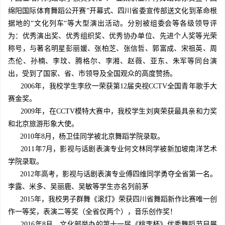
绵阳国际体育舞蹈公开赛”开幕式、四川省委宣传部送文化到革命根
据地的“文化列车“等大型演出活动。分别被组委会等各级领导评
为：优秀演出奖、优秀组织奖、优秀协办单位、先进个人奖等光荣
称号，与著名明星彭丽媛、张柏芝、张信哲、郭富成、宋祖英、周
杰伦、孙楠、李玟、腾格尔、李湘、赵薇、亚东、朱军等同台演
出，受到了国家、省、市领导及全国观众的高度赞扬。
2006年，我校学生李欣一荣获第12届央视CCTV全国青年歌手大
赛金奖。
2009年，在CCTV模特大赛中，我校学生刘爽荣获最具亲和力奖
和北京旅游形象大使。
2010年8月，杨卫佳同学被北京舞蹈学院录取。
2011年7月，影视与话剧表演专业何文林同学被新加坡南洋艺术
学院录取。
2012年高考，影视与话剧表演专业傅四维同学勇夺全省第一名。
李露、米多、吴丽鹿、吴敏等学生亦名列前茅
2015年，我校男子群舞《滚灯》荣获四川省舞蹈新作比赛唯一创
作一等奖，表演二等奖（全省仅两个），音乐创作奖！
2016年8月，文化部举办的第十一届《桃李杯》优秀舞蹈节目展