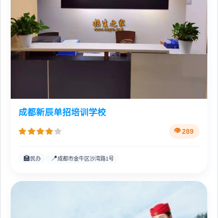
成都新辰单招培训学校
289
🏫
📍
民办
成都市金牛区沙湾路1号