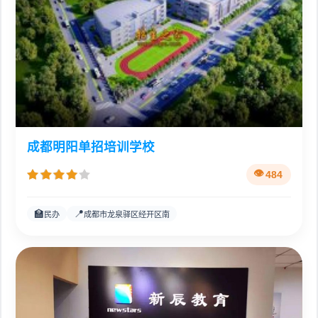
成都明阳单招培训学校
484
🏫
📍
民办
成都市龙泉驿区经开区南