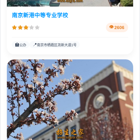
南京新港中等专业学校
2606
🏫
📍
公办
南京市栖霞区尧新大道1号