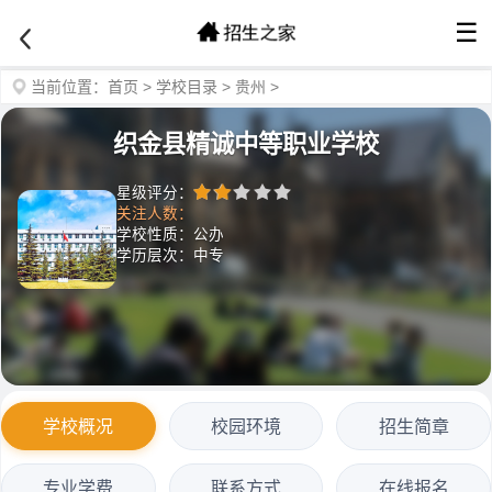
☰
当前位置：
首页
>
学校目录
>
贵州
>
织金县精诚中等职业学校
星级评分：
关注人数：
学校性质：公办
学历层次：中专
学校概况
校园环境
招生简章
专业学费
联系方式
在线报名