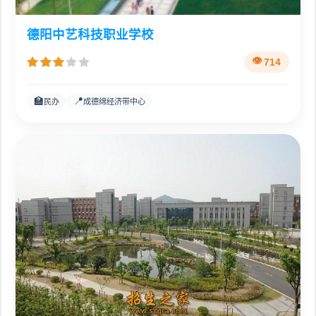
德阳中艺科技职业学校
714
🏫
📍
民办
成德绵经济带中心