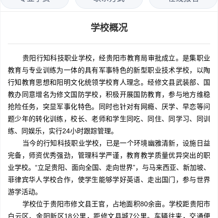
学校概况
贵阳行知科技职业学校，经贵阳市教育局审批成立。是集职业
教育与专业训练为一体的具有军事特色的新型职业技术学校，以陶
行知教育思想和阳明文化统领学校育人理念。经修文县武装部、国
教办同意增名为修文国防学校，积极开展国防教育，参与地方维稳
抢险任务，突显军事化特色。同时也针对有网瘾、厌学、早恋等问
题少年的转化训练，校长、老师和学生同吃、同住、同学习、同训
练、同娱乐，实行24小时跟踪管理。
当今的行知科技职业学校，已是一个环境幽雅清新，设施日益
完备，师资优秀强劲，管理科学严谨，教育教学质量优异突出的职
业学校。“立足贵阳、面向全国、走向世界”，与马来西亚、新加坡、
菲律宾华人学校合作，使学生能够学好英语、走出国门，参与世界
游学活动。
学校位于贵阳市修文县王官，占地面积80余亩。学校距贵阳市
白云区、金阳新区18公里，距修文县城7公里。车辆往来，交通便