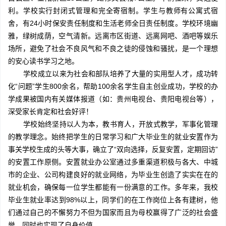
利。学校实行封闭式管理和完全寄宿制。学生与教师有公寓式宿
舍，有24小时保安责任制度和生活老师全日责任制度。学校环境幽
雅，绿树成荫，空气清新。远离市区街道、远离网吧、酒吧等娱乐
场所，避免了社会不良风气和不良之徒的侵蚀和骚扰，是一个理想
的安心读书学习之地。
学校成立以来为社会和部队培养了大量的实用型人才，成功转
化“问题”学生800余名，帮助100余名学生自主创业成功，学校的办
学成果被国内有关媒体报道（如：贵州电视台、贵阳电视台等），
深受家长肯定和社会好评！
学校始终坚持以人为本，教书育人，开放式教学，军事化管理
的教学理念。始终把学生的日常学习和广大毕业生的就业安置作为
事关学校生成的头等大事，确立了“双向选择，反复安置，定期回访”
的安置工作原侧。安置就业办公室通过多重渠道积极与各大、中城
市的企业、公司构建良好的就业网络，为毕业生创造了实实在在的
就业机会，确保每一位学生都能有一份满意的工作。多年来，我校
毕业生就业率达到98%以上，同学们的在工作岗位上各有建树，他
们通过自己的不懈努力不但为国家而且为母校赢得了广泛的社会盛
誉，同时也实现了自身价值。