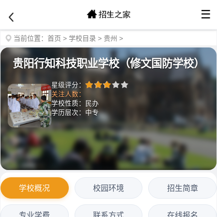
☰
当前位置：
首页
>
学校目录
>
贵州
>
贵阳行知科技职业学校（修文国防学校）
星级评分：
关注人数：
学校性质：民办
学历层次：中专
学校概况
校园环境
招生简章
专业学费
联系方式
在线报名