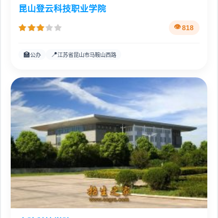
昆山登云科技职业学院
818
🏫
📍
公办
江苏省昆山市马鞍山西路