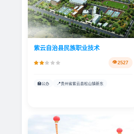
紫云自治县民族职业技术
2527
🏫
📍
公办
贵州省紫云县松山镇新东