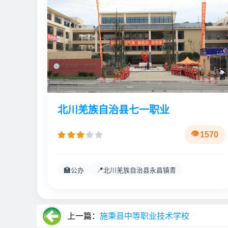
北川羌族自治县七一职业
1570
🏫
📍
公办
北川羌族自治县永昌镇青
上一篇：
施秉县中等职业技术学校