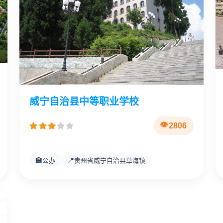
威宁自治县中等职业学校
2806
🏫
📍
公办
贵州省威宁自治县草海镇