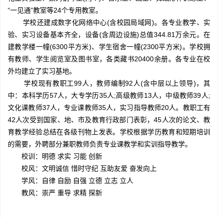
“一见通”教室等24个专用教室。
学校还建成数字化网络中心(含校园局域网)。各专业教学、实
验、实习设备基本齐全，设备(含周边设施)总值344.81万余元。在
建教学楼一幢(6300平方米)、学生宿舍一幢(2300平方米)。学校拥
有教师、学生阅览室及图书室，各类藏书20400余册。各专业在校
外均建立了实习基地。
学校现有教职工99人，教师编制92人(含中层以上领导)，其
中：本科学历57人，大专学历35人;高级教师13人，中级教师39人;
文化课教师37人，专业课教师35人，实习指导教师20人。教职工有
42人次受到国家、地、市及教育行政部门表彰，45人次的论文、教
育教学经验总结在各级刊物上发表。学校根据学历教育和短期培训
的需要，外聘部分兼职教师负责专业课教学和实训指导教学。
校训：明德 求实 习能 创新
校风：文明诚信 惜时守纪 互助友爱 奋发向上
学风：自律 自励 自强 立德 立志 立人
教风：崇严 重导 求精 探新