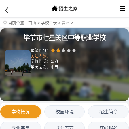
☰
当前位置：
首页
>
学校目录
>
贵州
>
毕节市七星关区中等职业学校
星级评分：
关注人数：
学校性质：公办
学历层次：中专
学校概况
校园环境
招生简章
专业学费
联系方式
在线报名