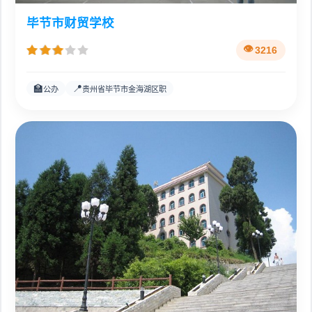
毕节市财贸学校
3216
🏫
📍
公办
贵州省毕节市金海湖区职